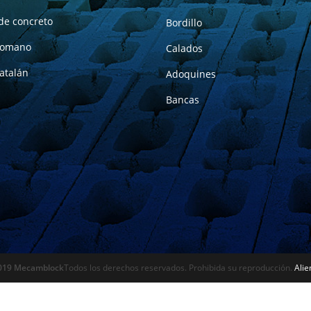
de concreto
Bordillo
Romano
Calados
atalán
Adoquines
Bancas
019 Mecamblock
Todos los derechos reservados. Prohibida su reproducción.
Alie