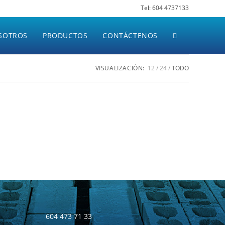
Tel: 604 4737133
SOTROS
PRODUCTOS
CONTÁCTENOS
VISUALIZACIÓN:
12
24
TODO
604 473 71 33