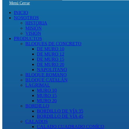
en
Menú
Cerrar
esta
web
INICIO
NOSOTROS
HISTORIA
MISIÓN
VISIÓN
PRODUCTOS
BLOQUES DE CONCRETO
DE MURO 10
DE MURO 12
DE MURO 15
DE MURO 20
NAPOLITANO
BLOQUE ROMANO
BLOQUE CATALÁN
LAGRIMAL
MURO 10
MURO 15
MURO 20
BORDILLO
BORDILLO DE VÍA 35
BORDILLO DE VÍA 45
CALADOS
CALADO CUADRADO CONÍCO