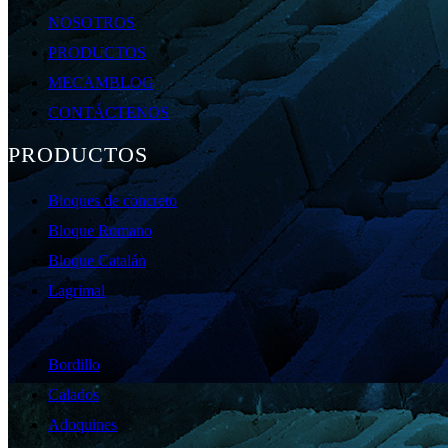
NOSOTROS
PRODUCTOS
MECAMBLOG
CONTÁCTENOS
PRODUCTOS
Bloques de concreto
Bloque Romano
Bloque Catalán
Lagrimal
Bordillo
Calados
Adoquines