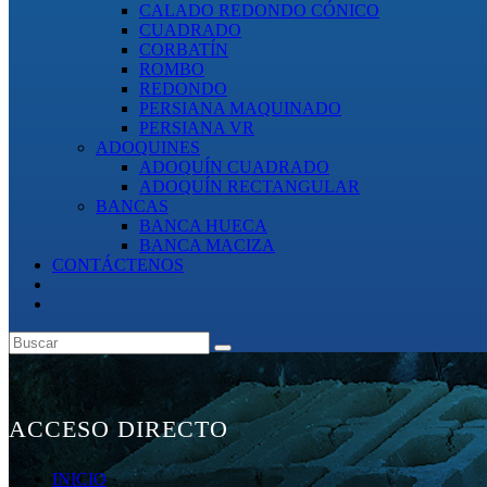
CALADO REDONDO CÓNICO
CUADRADO
CORBATÍN
ROMBO
REDONDO
PERSIANA MAQUINADO
PERSIANA VR
ADOQUINES
ADOQUÍN CUADRADO
ADOQUÍN RECTANGULAR
BANCAS
BANCA HUECA
BANCA MACIZA
CONTÁCTENOS
ACCESO DIRECTO
INICIO